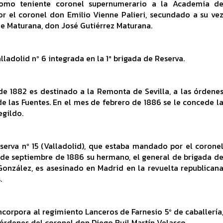
como teniente coronel supernumerario a la Academia d
por el coronel don Emilio Vienne Palieri, secundado a su ve
de Maturana, don José Gutiérrez Maturana.
ladolid nº 6 integrada en la 1ª brigada de Reserva.
e 1882 es destinado a la Remonta de Sevilla, a las órdene
e las Fuentes. En el mes de febrero de 1886 se le concede l
gildo.
serva nº 15 (Valladolid), que estaba mandado por el corone
s de septiembre de 1886 su hermano, el general de brigada d
González, es asesinado en Madrid en la revuelta republican
.
incorpora al regimiento Lanceros de Farnesio 5º de caballería
 órdenes del coronel don Diego Buil Martín Velasco.