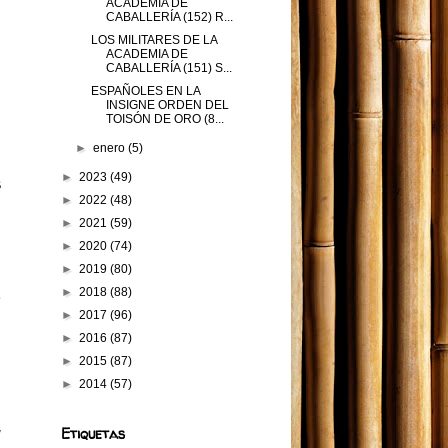
e
ACADEMIA DE
CABALLERÍA (152) R...
z
LOS MILITARES DE LA
ACADEMIA DE
CABALLERÍA (151) S...
ESPAÑOLES EN LA
INSIGNE ORDEN DEL
TOISÓN DE ORO (8...
►
enero
(5)
►
2023
(49)
s
a
►
2022
(48)
►
2021
(59)
►
2020
(74)
►
2019
(80)
l
►
2018
(88)
e
►
2017
(96)
a
►
2016
(87)
►
2015
(87)
►
2014
(57)
,
Etiquetas