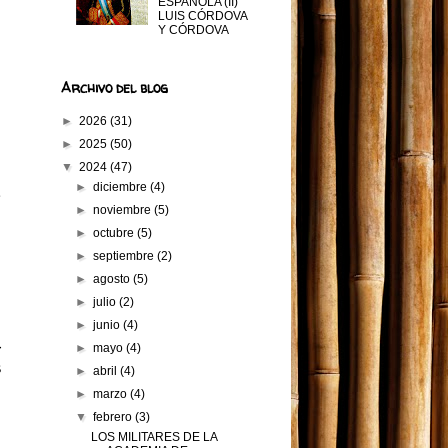
ESPAÑOLA (II)
LUIS CÓRDOVA
Y CÓRDOVA
n
e
Archivo del blog
o
►
2026
(31)
►
2025
(50)
▼
2024
(47)
l
►
diciembre
(4)
n
►
noviembre
(5)
e
►
octubre
(5)
►
septiembre
(2)
►
agosto
(5)
►
julio
(2)
a
►
junio
(4)
4
►
mayo
(4)
s
►
abril
(4)
►
marzo
(4)
▼
febrero
(3)
LOS MILITARES DE LA