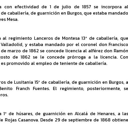
a con efectividad de 1 de julio de 1857 se incorpora a
º de caballería, de guarnición en Burgos, que estaba mandad
yes Mesa.
a al regimiento Lanceros de Montesa 13º de caballería, qu
 Valladolid, y estaba mandado por el coronel don Francisc
 de marzo de 1862 se concede licencia al alférez don Ramó
osto de 1862 se le concede prórroga a la licencia. Co
3 es promovido al empleo de teniente de caballería.
os de Lusitania 15º de caballería, de guarnición en Burgos, 
nito Franch Fuentes. El regimiento, posteriormente, s
ros.
a 1º de húsares, de guarnición en Alcalá de Henares, a la
de Rojas Casanova. Desde 29 de septiembre de 1868 obtien