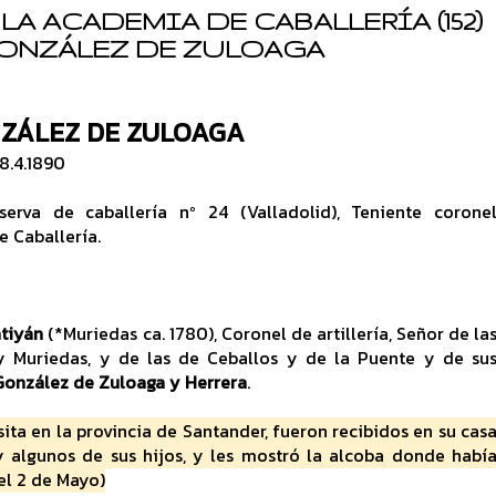
LA ACADEMIA DE CABALLERÍA (152)
ONZÁLEZ DE ZULOAGA
ZÁLEZ DE ZULOAGA
8.4.1890
rva de caballería nº 24 (Valladolid), Teniente corone
 Caballería.
tiyán
(*Muriedas ca. 1780), Coronel de artillería, Señor de la
y Muriedas, y de las de Ceballos y de la Puente y de su
González de Zuloaga y Herrera
.
sita en la provincia de Santander, fueron recibidos en su cas
 algunos de sus hijos, y les mostró la alcoba donde habí
el 2 de Mayo)