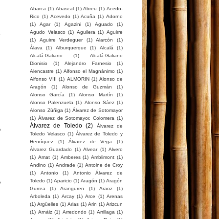
Abarca
(1)
Abascal
(1)
Abreu
(1)
Acedo-
Rico
(1)
Acevedo
(1)
Acuña
(1)
Adorno
(1)
Agar
(1)
Agazini
(1)
Aguado
(1)
l
Agudo Velasco
(1)
Aguilera
(1)
Aguirre
e
(1)
Aguirre Verdeguer
(1)
Alarcón
(1)
Álava
(1)
Alburquerque
(1)
Alcalá
(1)
Alcalá-Galiano
(1)
Alcalá-Galiano
Dionisio
(1)
Alejandro Farnesio
(1)
Alencastre
(1)
Alfonso el Magnánimo
(1)
Alfonso VIII
(1)
ALMORIN
(1)
Alonso de
7
Aragón
(1)
Alonso de Guzmán
(1)
Alonso García
(1)
Alonso Martín
(1)
Alonso Palenzuela
(1)
Alonso Sáez
(1)
Alonso Zúñiga
(1)
Álvarez de Sotomayor
(1)
Álvarez de Sotomayor. Colomera
(1)
Álvarez de Toledo
(2)
5
Álvarez de
Toledo Velasco
(1)
Álvarez de Toledo y
e
Henríquez
(1)
Álvarez de Vega
(1)
e
Álvarez Guardado
(1)
Alvear
(1)
Alvero
(1)
Amat
(1)
Amberes
(1)
Amblimont
(1)
Andino
(1)
Andrade
(1)
Antoine de Croy
(1)
Antonio
(1)
Antonio Álvarez de
a
Toledo
(1)
Aparicio
(1)
Aragón
(1)
Aragón
Gurrea
(1)
Aranguren
(1)
Araoz
(1)
Arboleda
(1)
Arcay
(1)
Arce
(1)
Arenas
(1)
Argüelles
(1)
Arias
(1)
Arin
(1)
Arizcun
(1)
Arnáiz
(1)
Arredondo
(1)
Arrillaga
(1)