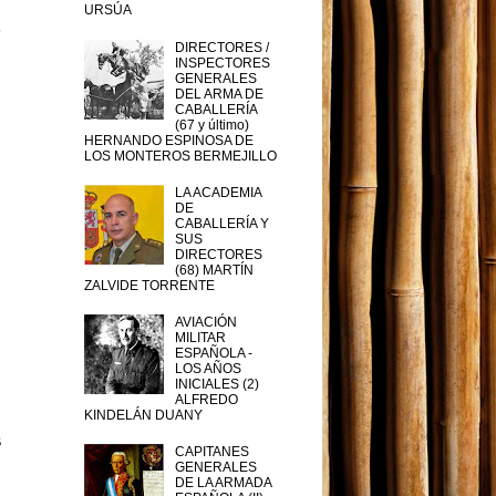
URSÚA
l
o
DIRECTORES /
INSPECTORES
GENERALES
DEL ARMA DE
CABALLERÍA
(67 y último)
HERNANDO ESPINOSA DE
e
LOS MONTEROS BERMEJILLO
o
n
LA ACADEMIA
DE
n
CABALLERÍA Y
SUS
DIRECTORES
(68) MARTÍN
ZALVIDE TORRENTE
a
AVIACIÓN
e
MILITAR
ESPAÑOLA -
LOS AÑOS
INICIALES (2)
ALFREDO
KINDELÁN DUANY
s
CAPITANES
e
GENERALES
DE LA ARMADA