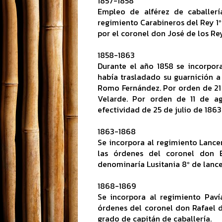
1857-1858
Empleo de alférez de caballerí
regimiento Carabineros del Rey 1
por el coronel don José de los Re
1858-1863
Durante el año 1858 se incorpor
había trasladado su guarnición a
Romo Fernández. Por orden de 21
Velarde. Por orden de 11 de ag
efectividad de 25 de julio de 186
1863-1868
Se incorpora al regimiento Lancer
las órdenes del coronel don Be
denominaría Lusitania 8º de lance
1868-1869
Se incorpora al regimiento Paví
órdenes del coronel don Rafael 
grado de capitán de caballería.