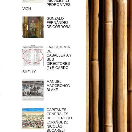
INICIALES (1)
PEDRO VIVES
VICH
GONZALO
FERNÁNDEZ
DE CÓRDOBA
d
LA ACADEMIA
DE
n
CABALLERÍA Y
SUS
y
DIRECTORES
.
(1) RICARDO
SHELLY
MANUEL
e
MACCROHON
BLAKE
a
CAPITANES
GENERALES
DEL EJÉRCITO
ESPAÑOL (5)
NICOLÁS
BUCARELI