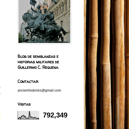
l
Blog de semblanzas e
historias militares de
Guillermo C. Requena
Contactar
s
ancienhistories@gmail.com
s
Visitas
a
792,349
a