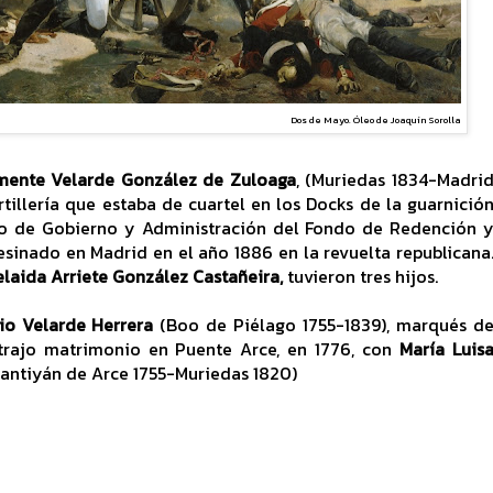
Dos de Mayo. Óleo de Joaquín Sorolla
mente Velarde González de Zuloaga
, (Muriedas 1834-Madri
rtillería que estaba de cuartel en los Docks de la guarnició
jo de Gobierno y Administración del Fondo de Redención 
sesinado en Madrid en el año 1886 en la revuelta republicana
laida Arriete González Castañeira,
tuvieron tres hijos.
io Velarde Herrera
(Boo de Piélago 1755-1839), marqués d
trajo matrimonio en Puente Arce, en 1776, con
María Luis
antiyán de Arce 1755-Muriedas 1820)